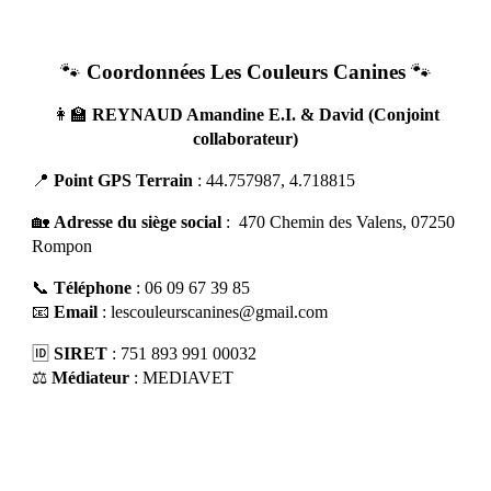
🐾
Coordonnées Les Couleurs Canines
🐾
👩‍🏫
REYNAUD Amandine E.I. & David (
Conjoint
collaborateur)
📍
Point GPS Terrain
: 44.757987, 4.718815
🏡
Adresse du siège social
: 470 Chemin des Valens, 07250
Rompon
📞
Téléphone
: 06 09 67 39 85
📧
Email
: lescouleurscanines@gmail.com
🆔
SIRET
: 751 893 991 00032
⚖️
Médiateur
: MEDIAVET